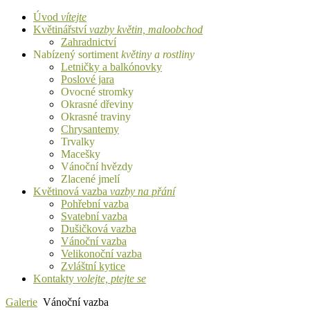
Úvod
vítejte
Květinářství
vazby květin, maloobchod
Zahradnictví
Nabízený sortiment
květiny a rostliny
Letničky a balkónovky
Poslové jara
Ovocné stromky
Okrasné dřeviny
Okrasné traviny
Chrysantemy
Trvalky
Macešky
Vánoční hvězdy
Zlacené jmelí
Květinová vazba
vazby na přání
Pohřební vazba
Svatební vazba
Dušičková vazba
Vánoční vazba
Velikonoční vazba
Zvláštní kytice
Kontakty
volejte, ptejte se
Galerie
Vánoční vazba