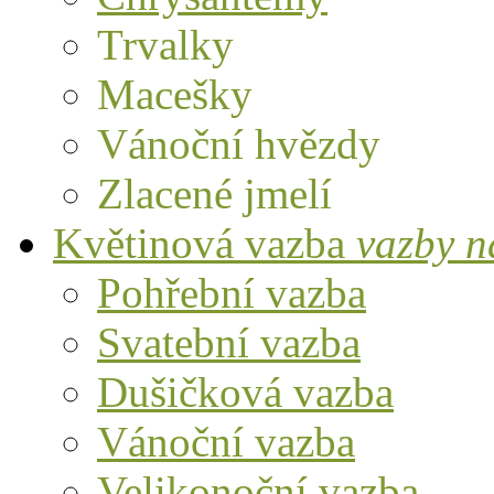
Trvalky
Macešky
Vánoční hvězdy
Zlacené jmelí
Květinová vazba
vazby n
Pohřební vazba
Svatební vazba
Dušičková vazba
Vánoční vazba
Velikonoční vazba