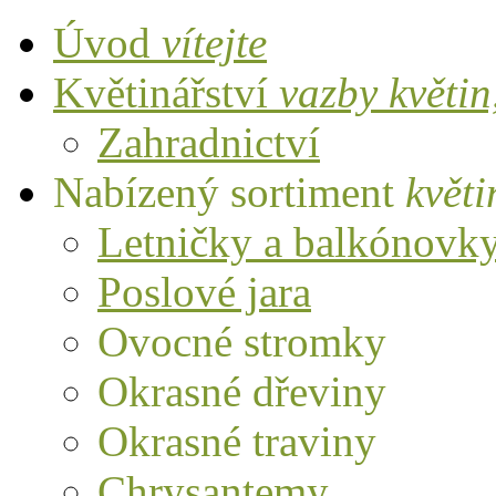
Úvod
vítejte
Květinářství
vazby květi
Zahradnictví
Nabízený sortiment
květi
Letničky a balkónovk
Poslové jara
Ovocné stromky
Okrasné dřeviny
Okrasné traviny
Chrysantemy