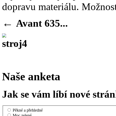
dopravu materiálu. Možnost
←
Avant 635...
Naše anketa
Jak se vám líbí nové strá
Pěkné a přehledné
Moc zelené