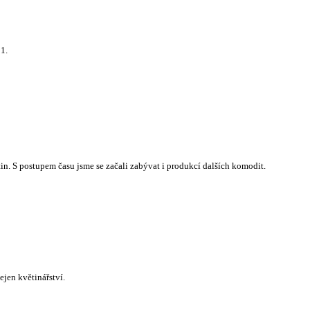
1.
tin.
S postupem času jsme se začali zabývat i produkcí dalších komodit.
jen květinářství.