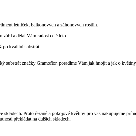
rtiment letniček, balkonových a záhonových rostlin.
zářil a dělal Vám radost celé léto.
ž po kvalitní substrát.
 substrát značky Gramoflor, poradíme Vám jak hnojit a jak o květiny 
 ve skladech. Proto řezané a pokojové květiny pro vás nakupujeme př
nosti překládat na dalších skladech.