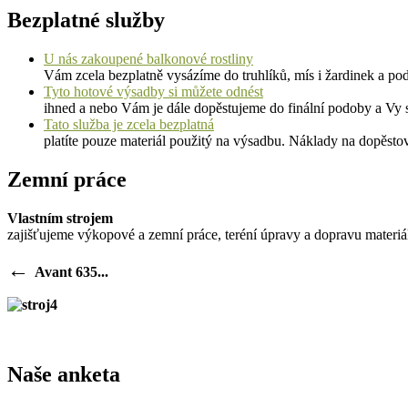
Bezplatné služby
U nás zakoupené balkonové rostliny
Vám zcela bezplatně vysázíme do truhlíků, mís i žardinek a p
Tyto hotové výsadby si můžete odnést
ihned a nebo Vám je dále dopěstujeme do finální podoby a Vy s
Tato služba je zcela bezplatná
platíte pouze materiál použitý na výsadbu. Náklady na dopěstová
Zemní práce
Vlastním strojem
zajišťujeme výkopové a zemní práce, teréní úpravy a dopravu materi
←
Avant 635...
Naše anketa