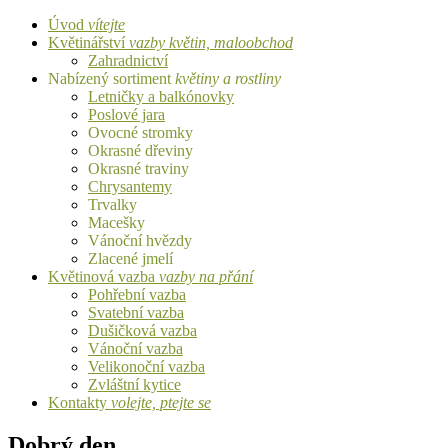
Úvod
vítejte
Květinářství
vazby květin, maloobchod
Zahradnictví
Nabízený sortiment
květiny a rostliny
Letničky a balkónovky
Poslové jara
Ovocné stromky
Okrasné dřeviny
Okrasné traviny
Chrysantemy
Trvalky
Macešky
Vánoční hvězdy
Zlacené jmelí
Květinová vazba
vazby na přání
Pohřební vazba
Svatební vazba
Dušičková vazba
Vánoční vazba
Velikonoční vazba
Zvláštní kytice
Kontakty
volejte, ptejte se
Dobrý den,