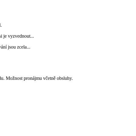
od.
i je vyzvednout...
ní jsou zcela...
álu. Možnost pronájmu včetně obsluhy.