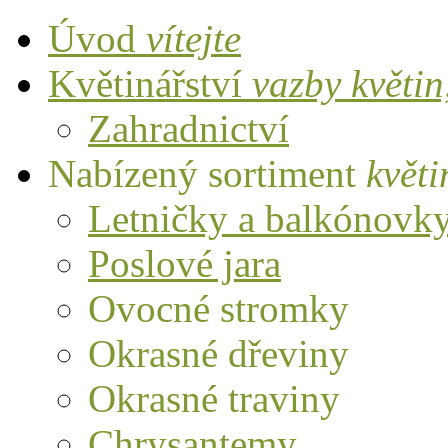
Úvod
vítejte
Květinářství
vazby květi
Zahradnictví
Nabízený sortiment
květi
Letničky a balkónovk
Poslové jara
Ovocné stromky
Okrasné dřeviny
Okrasné traviny
Chrysantemy