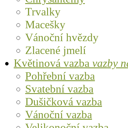
Trvalky
Macešky
Vánoční hvězdy
Zlacené jmelí
Květinová vazba
vazby n
Pohřební vazba
Svatební vazba
Dušičková vazba
Vánoční vazba
Velikonoční vazba