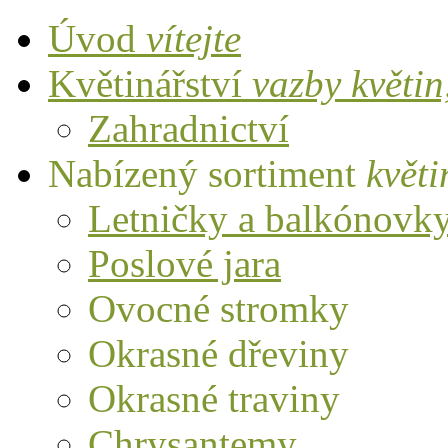
Úvod
vítejte
Květinářství
vazby květi
Zahradnictví
Nabízený sortiment
květi
Letničky a balkónovk
Poslové jara
Ovocné stromky
Okrasné dřeviny
Okrasné traviny
Chrysantemy