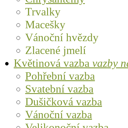
Trvalky
Macešky
Vánoční hvězdy
Zlacené jmelí
Květinová vazba
vazby n
Pohřební vazba
Svatební vazba
Dušičková vazba
Vánoční vazba
Velikonoční vazba