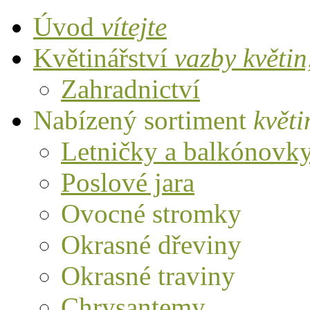
Úvod
vítejte
Květinářství
vazby květi
Zahradnictví
Nabízený sortiment
květi
Letničky a balkónovk
Poslové jara
Ovocné stromky
Okrasné dřeviny
Okrasné traviny
Chrysantemy