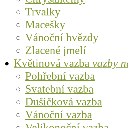
Trvalky
Macešky
Vánoční hvězdy
Zlacené jmelí
Květinová vazba
vazby n
Pohřební vazba
Svatební vazba
Dušičková vazba
Vánoční vazba
Velikonoční vazba