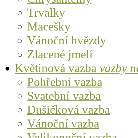
Trvalky
Macešky
Vánoční hvězdy
Zlacené jmelí
Květinová vazba
vazby n
Pohřební vazba
Svatební vazba
Dušičková vazba
Vánoční vazba
Velikonoční vazba