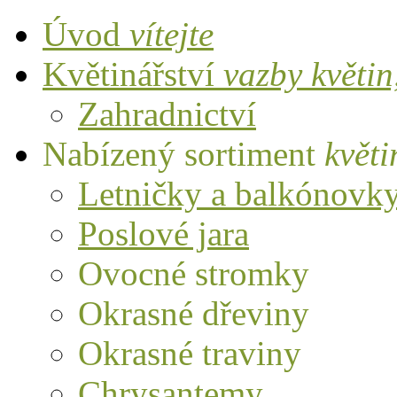
Úvod
vítejte
Květinářství
vazby květi
Zahradnictví
Nabízený sortiment
květi
Letničky a balkónovk
Poslové jara
Ovocné stromky
Okrasné dřeviny
Okrasné traviny
Chrysantemy