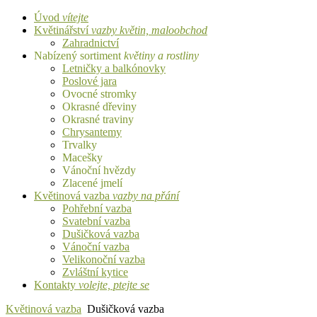
Úvod
vítejte
Květinářství
vazby květin, maloobchod
Zahradnictví
Nabízený sortiment
květiny a rostliny
Letničky a balkónovky
Poslové jara
Ovocné stromky
Okrasné dřeviny
Okrasné traviny
Chrysantemy
Trvalky
Macešky
Vánoční hvězdy
Zlacené jmelí
Květinová vazba
vazby na přání
Pohřební vazba
Svatební vazba
Dušičková vazba
Vánoční vazba
Velikonoční vazba
Zvláštní kytice
Kontakty
volejte, ptejte se
Květinová vazba
Dušičková vazba