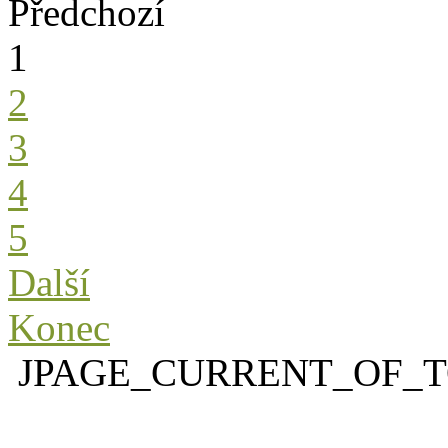
Předchozí
1
2
3
4
5
Další
Konec
JPAGE_CURRENT_OF_