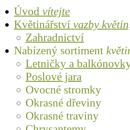
Úvod
vítejte
Květinářství
vazby květi
Zahradnictví
Nabízený sortiment
květi
Letničky a balkónovk
Poslové jara
Ovocné stromky
Okrasné dřeviny
Okrasné traviny
Chrysantemy