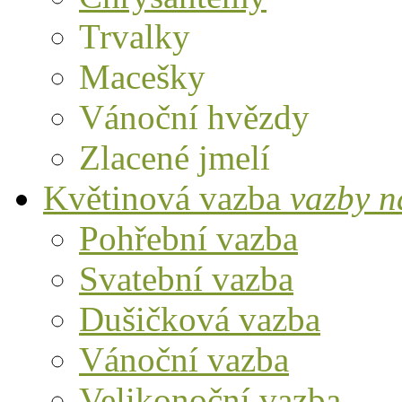
Trvalky
Macešky
Vánoční hvězdy
Zlacené jmelí
Květinová vazba
vazby n
Pohřební vazba
Svatební vazba
Dušičková vazba
Vánoční vazba
Velikonoční vazba