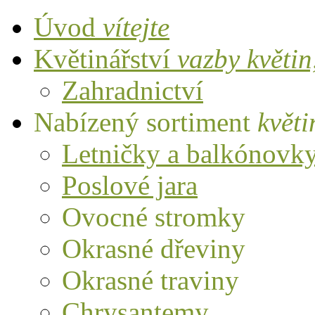
Úvod
vítejte
Květinářství
vazby květi
Zahradnictví
Nabízený sortiment
květi
Letničky a balkónovk
Poslové jara
Ovocné stromky
Okrasné dřeviny
Okrasné traviny
Chrysantemy