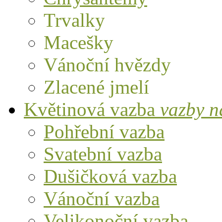
Trvalky
Macešky
Vánoční hvězdy
Zlacené jmelí
Květinová vazba
vazby n
Pohřební vazba
Svatební vazba
Dušičková vazba
Vánoční vazba
Velikonoční vazba