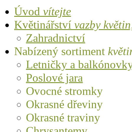
Úvod
vítejte
Květinářství
vazby květi
Zahradnictví
Nabízený sortiment
květi
Letničky a balkónovk
Poslové jara
Ovocné stromky
Okrasné dřeviny
Okrasné traviny
Chrysantemy