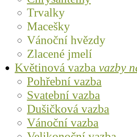
Trvalky
Macešky
Vánoční hvězdy
Zlacené jmelí
Květinová vazba
vazby n
Pohřební vazba
Svatební vazba
Dušičková vazba
Vánoční vazba
Velikonoční vazba