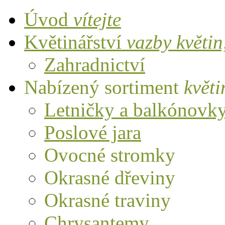
Úvod
vítejte
Květinářství
vazby květi
Zahradnictví
Nabízený sortiment
květi
Letničky a balkónovk
Poslové jara
Ovocné stromky
Okrasné dřeviny
Okrasné traviny
Chrysantemy