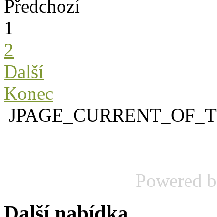
Předchozí
1
2
Další
Konec
JPAGE_CURRENT_OF_
Powered 
Další nabídka