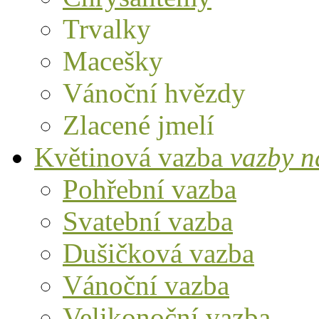
Trvalky
Macešky
Vánoční hvězdy
Zlacené jmelí
Květinová vazba
vazby n
Pohřební vazba
Svatební vazba
Dušičková vazba
Vánoční vazba
Velikonoční vazba