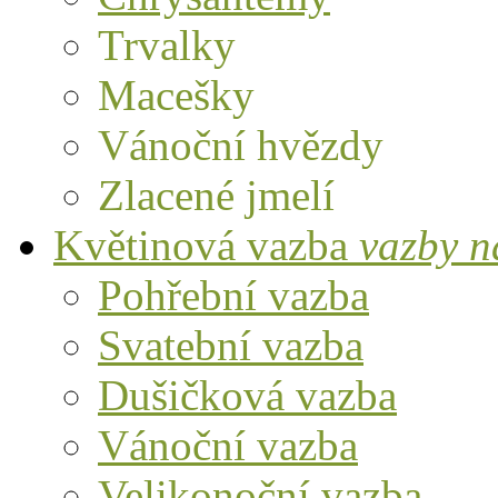
Trvalky
Macešky
Vánoční hvězdy
Zlacené jmelí
Květinová vazba
vazby n
Pohřební vazba
Svatební vazba
Dušičková vazba
Vánoční vazba
Velikonoční vazba