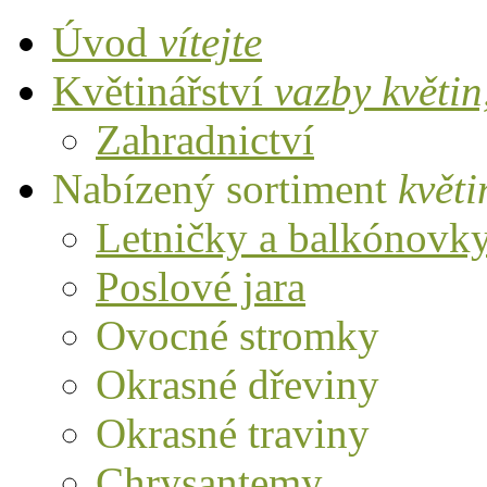
Úvod
vítejte
Květinářství
vazby květi
Zahradnictví
Nabízený sortiment
květi
Letničky a balkónovk
Poslové jara
Ovocné stromky
Okrasné dřeviny
Okrasné traviny
Chrysantemy