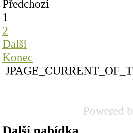
Předchozí
1
2
Další
Konec
JPAGE_CURRENT_OF_
Powered 
Další nabídka